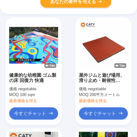
あなたの要件を与える
健康的な幼稚園 ゴム製
屋外ジムと遊び場用、
の床 回復力 快適
滑り止め・耐候性
EPDMゴム床材の工場
価格:
negotiable
価格:
negotiable
価格
MOQ:
100 sqm
MOQ:
200平方メートル
最新価格を得る
最新価格を得る
今すぐチャット
今すぐチャット