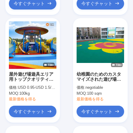
今すぐチャット
今すぐチャット
屋外遊び場遊具エリア
幼稚園のためのカスタ
用トップクオリティ
マイズされた遊び場ス
EPDM SBRゴム粒ゴム
ポーツゴム床
価格:
USD 0.95-USD 1.5/KG
価格:
negotiable
引きトラック表面、遊
MOQ:
100kg
MOQ:
100 sqm
び場安全床材
最新価格を得る
最新価格を得る
今すぐチャット
今すぐチャット