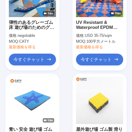
私達について
工場旅行
弾性のあるグレーゴム
UV Resistant &
床 遊び場のためのグレ
Waterproof EPDM
品質管理
ーゴムペレット
Rubber Tile for
価格:
negotiable
価格:
USD 35-75/sqm
Outdoor Playground
MOQ:
CATY
MOQ:
100平方メートル
School and Sports
私達に連絡しなさい
Center
最新価格を得る
最新価格を得る
ニュース
今すぐチャット
今すぐチャット
今すぐチャット
スポーツ用ゴム床
遊び場 ゴム製の床
フィットネス用ゴム製の床
青い 安全 遊び場 ゴム
屋外遊び場 ゴム製 滑り