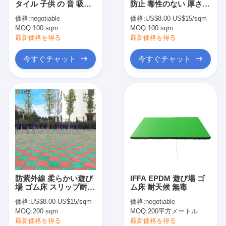
タイル 子供 の 音 吸収
防止 毒性のない 厚さ
EPDMのゴム製微粒
器
25mm
価格:
negotiable
価格:
US$8.00-US$15/sqm
MOQ:
商業用ゴム製の床
100 sqm
MOQ:
100 sqm
最新価格を得る
最新価格を得る
互い を 結びつける ゴム の 舗装 機
今すぐチャット
今すぐチャット
人工的な草のinfill
SBRのゴム製微粒
PU結合剤
人工的な泥炭の草
走道設置
防紫外線 柔らかい遊び
IFFA EPDM 遊び場 ゴ
場 ゴム床 スリップ耐性
ム床 耐天候 無毒
実用性
価格:
US$8.00-US$15/sqm
価格:
negotiable
MOQ:
200 sqm
MOQ:
200平方メートル
最新価格を得る
最新価格を得る