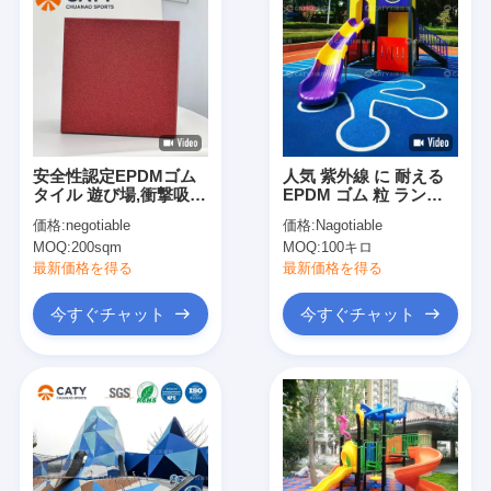
安全性認定EPDMゴム
人気 紫外線 に 耐える
タイル 遊び場,衝撃吸
EPDM ゴム 粒 ランニ
収,落下防止,子供たちの
ング トラック 遊び場
価格:
negotiable
価格:
Nagotiable
遊び場のための環境に
住宅 地域 健身道
MOQ:
200sqm
MOQ:
100キロ
やさしい材料
最新価格を得る
最新価格を得る
今すぐチャット
今すぐチャット
家
プロダクト
ビデオ