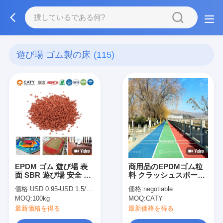
遊び場 ゴム製の床
(115)
EPDM ゴム 遊び場 表
商用品のEPDMゴム粒
面 SBR 遊び場 安全 床
料 クラッシュスポーツ
遊び場 ゴム 床
トレーニング施設の遊
価格:
USD 0.95-USD 1.5/KG
価格:
negotiable
び場
MOQ:
100kg
MOQ:
CATY
最新価格を得る
最新価格を得る